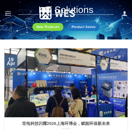
跳
IoT Solutions
到
内
容
New Products
Product Series
19
Apr
世电科技闪耀2026上海环博会，赋能环保新未来