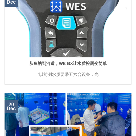
Dec
从鱼塘到河道，WE-BX让水质检测变简单
“以前测水质要带五六台设备，光
20
Dec