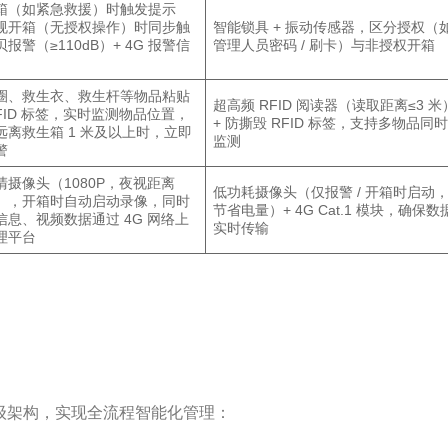
箱（如紧急救援）时触发提示
规开箱（无授权操作）时同步触
智能锁具 + 振动传感器，区分授权（
报警（≥110dB）+ 4G 报警信
管理人员密码 / 刷卡）与非授权开箱
圈、救生衣、救生杆等物品粘贴
超高频 RFID 阅读器（读取距离≤3 米
FID 标签，实时监测物品位置，
+ 防撕毁 RFID 标签，支持多物品同
远离救生箱 1 米及以上时，立即
监测
警
清摄像头（1080P，夜视距离
低功耗摄像头（仅报警 / 开箱时启动
 米），开箱时自动启动录像，同时
节省电量）+ 4G Cat.1 模块，确保数
信息、视频数据通过 4G 网络上
实时传输
理平台
” 三级架构，实现全流程智能化管理：