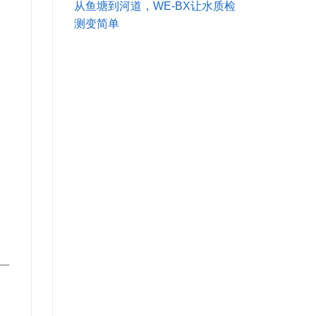
从鱼塘到河道，WE-BX让水质检
测变简单
一